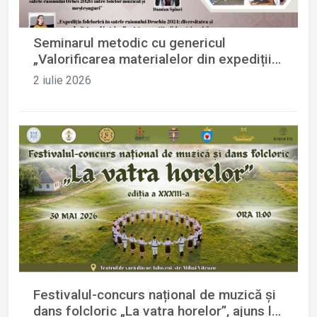
Seminarul metodic cu genericul
„Valorificarea materialelor din expedițiile
folclorice organizate în anii 2024 - 2026”
2 iulie 2026
Festivalul-concurs național de muzică și
dans folcloric „La vatra horelor”, ajuns la