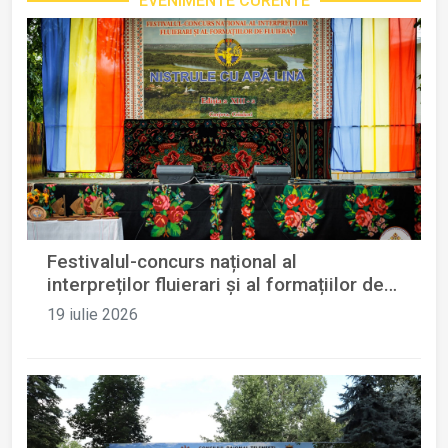
EVENIMENTE CURENTE
Festivalul-concurs național al
interpreților fluierari și al formațiilor de
fluierași „Nistrule cu apă lină”
19 iulie 2026