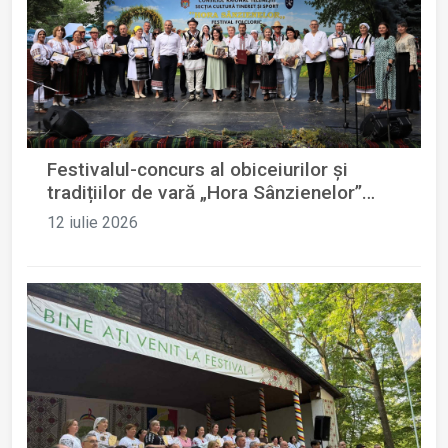
Festivalul-concurs al obiceiurilor și
tradițiilor de vară „Hora Sânzienelor”
ediția a XII-a
12 iulie 2026