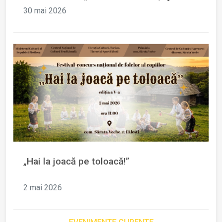
cea de-a XXXIII-a ediție.
30 mai 2026
„Hai la joacă pe toloacă!”
2 mai 2026